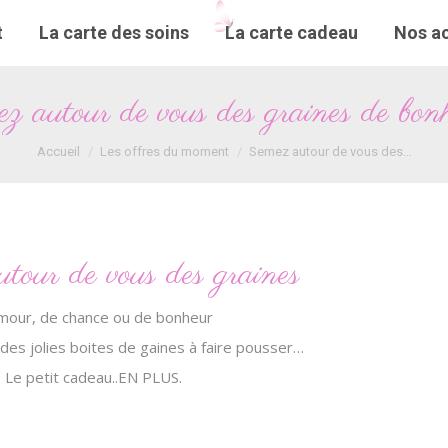
t
t
La carte des soins
La carte des soins
La carte cadeau
La carte cadeau
Nos ac
Nos ac
z autour de vous des graines de bon
Vous êtes ici :
Accueil
Les offres du moment
Semez autour de vous des…
tour de vous des graines
mour, de chance ou de bonheur
des jolies boites de gaines à faire pousser…
Le petit cadeau..EN PLUS.