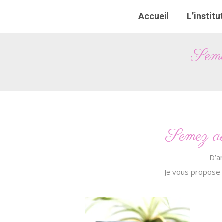
Accueil
Accueil
L’institu
L’institu
Seme
Semez au
D’a
Je vous propose 