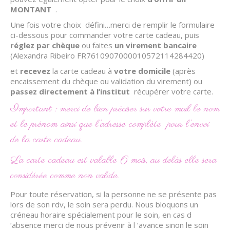
MONTANT
.
Une fois votre choix défini…merci de remplir le formulaire
ci-dessous pour commander votre carte cadeau, puis
réglez par chèque
ou faites
un virement
bancaire
(Alexandra Ribeiro FR7610907000010572114284420)
et
recevez
la carte cadeau à
votre domicile
(après
encaissement du chèque ou validation du virement) ou
passez directement à l’institut
récupérer votre carte.
Important : merci de bien préciser sur votre mail le nom
et le prénom ainsi que l’adresse complète pour l’envoi
de la carte cadeau.
La carte cadeau est valable 6 mois, au delàs elle sera
considérée comme non valide.
Pour toute réservation, si la personne ne se présente pas
lors de son rdv, le soin sera perdu. Nous bloquons un
créneau horaire spécialement pour le soin, en cas d
‘absence merci de nous prévenir à l ‘avance sinon le soin