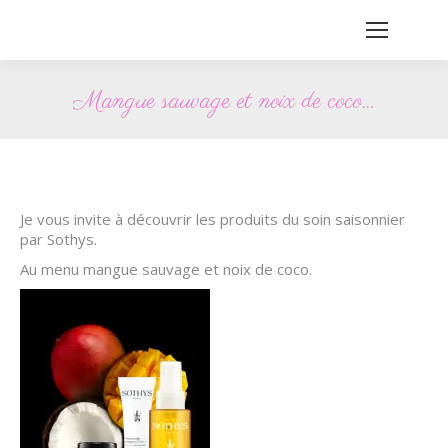
Mangue sauvage et noix de coco…
Vous êtes ici :
Je vous invite à découvrir les produits du soin saisonnier
par Sothys.
Au menu mangue sauvage et noix de coco.