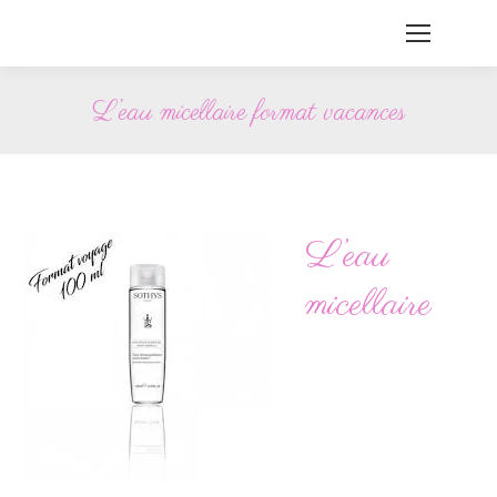
L’eau micellaire format vacances
Vous êtes ici :
L’eau
micellaire