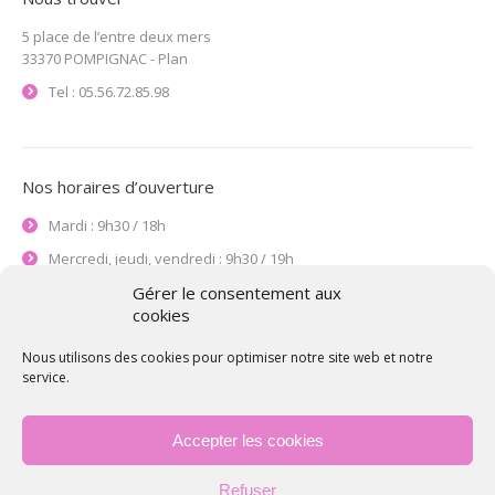
5 place de l’entre deux mers
33370 POMPIGNAC -
Plan
Tel : 05.56.72.85.98
Nos horaires d’ouverture
Mardi : 9h30 / 18h
Mercredi, jeudi, vendredi : 9h30 / 19h
Le samedi : 9h / 17h30
Gérer le consentement aux
cookies
Merci de venir de préférence sur rendez-vous afin de pouvoir
mieux être à votre écoute.
Nous utilisons des cookies pour optimiser notre site web et notre
service.
Accepter les cookies
Refuser