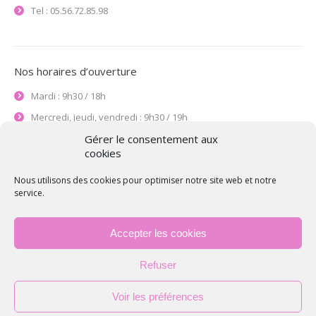
Tel : 05.56.72.85.98
Nos horaires d’ouverture
Mardi : 9h30 / 18h
Mercredi, jeudi, vendredi : 9h30 / 19h
Le samedi : 9h / 17h30
Gérer le consentement aux
cookies
Merci de venir de préférence sur rendez-vous afin de pouvoir
mieux être à votre écoute.
Nous utilisons des cookies pour optimiser notre site web et notre
service.
Accepter les cookies
Refuser
Voir les préférences
Conception
StudioXine Communication