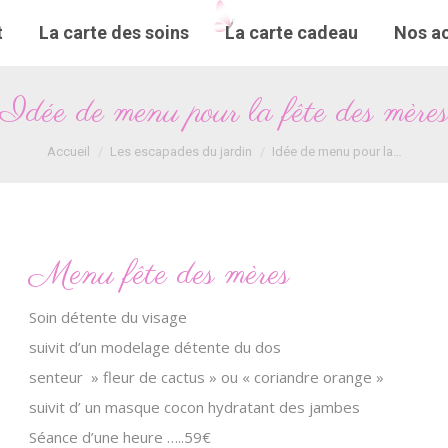
t
t
La carte des soins
La carte des soins
La carte cadeau
La carte cadeau
Nos ac
Nos ac
Idée de menu pour la fête des mère
Vous êtes ici :
Accueil
Les escapades du jardin
Idée de menu pour la…
Menu fête des mères
Soin détente du visage
suivit d’un modelage détente du dos
senteur » fleur de cactus » ou « coriandre orange »
suivit d’ un masque cocon hydratant des jambes
Séance d’une heure …..59€